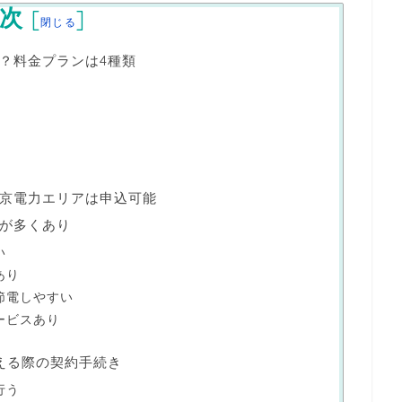
次
[
]
閉じる
？料金プランは4種類
京電力エリアは申込可能
が多くあり
い
あり
節電しやすい
ービスあり
える際の契約手続き
行う