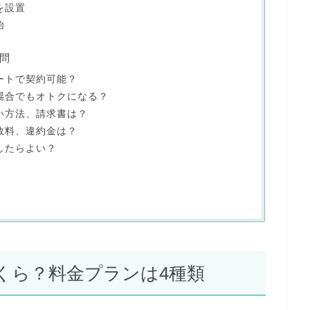
を設置
始
問
ートで契約可能？
場合でもオトクになる？
い方法、請求書は？
数料、違約金は？
したらよい？
くら？料金プランは4種類